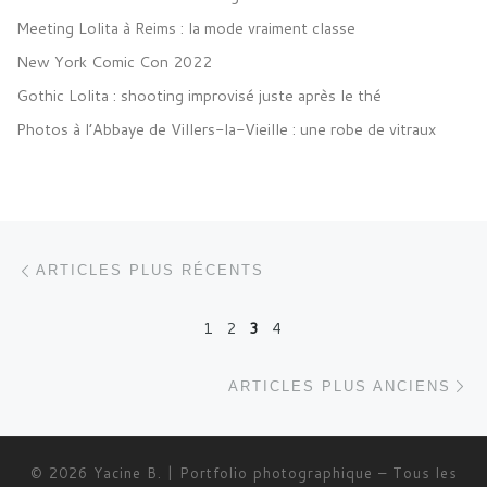
Meeting Lolita à Reims : la mode vraiment classe
New York Comic Con 2022
Gothic Lolita : shooting improvisé juste après le thé
Photos à l’Abbaye de Villers-la-Vieille : une robe de vitraux
Posts navigation
Articles plus récents
ARTICLES PLUS RÉCENTS
1
2
3
4
Ar
ARTICLES PLUS ANCIENS
© 2026
Yacine B. | Portfolio photographique
–
Tous les