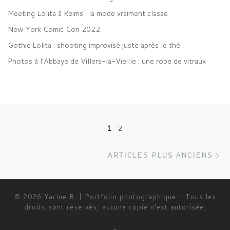
Meeting Lolita à Reims : la mode vraiment classe
New York Comic Con 2022
Gothic Lolita : shooting improvisé juste après le thé
Photos à l’Abbaye de Villers-la-Vieille : une robe de vitraux
Posts navigation
1
2
Ar
ARTICLES PLUS ANCIENS
© 2026
Yacine B. | Portfolio photographique
–
Tous les
droits sont réservés, aucune copie n'est autorisée.